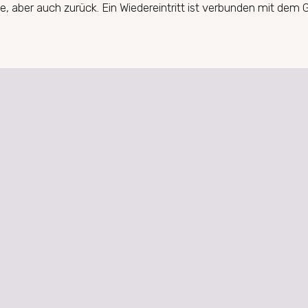
aber auch zurück. Ein Wiedereintritt ist verbunden mit dem G
 IM PASTORALEN RAUM ST. 
VÖLKER
0 / 66 74 98
Jenfelder Allee 79,
pfarrbuero@st-agnes-tonndorf.de