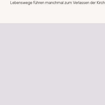
Lebenswege führen manchmal zum Verlassen der Kirche, 
GEMEINDE ST. AGNES
Tel.: +49 (0) 4