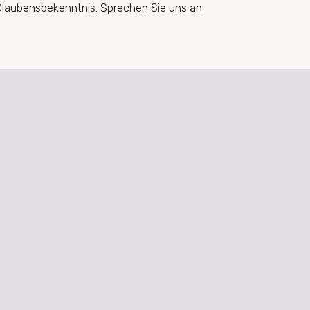
laubensbekenntnis. Sprechen Sie uns an.
PAULUS, APOSTEL DER
 22045 Hamburg